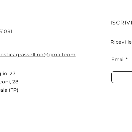
ISCRIVI
51081
Ricevi l
nosticagrassellino@gmail.com
Email
lio, 27
coni, 28
ala (TP)